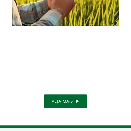
O salário-educação e o produtor rural
MAIS DETALHES
VEJA MAIS